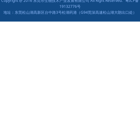
Copyright @ 2016 东莞市生物技术产业发展有限公司 All Right Reserved.
粤ICP备
19132776号
地址：东莞松山湖高新区台中路3号松湖药港（G94莞深高速松山湖大朗出口处）