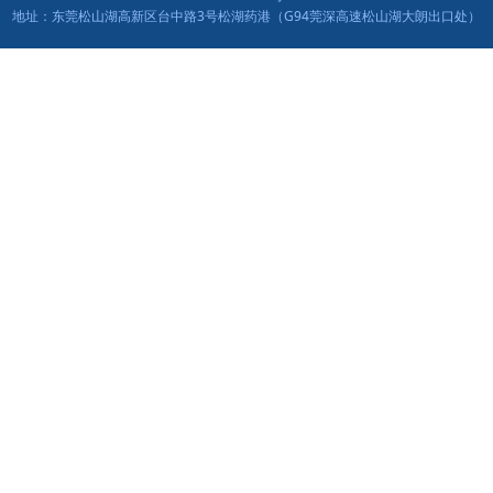
地址：东莞松山湖高新区台中路3号松湖药港（G94莞深高速松山湖大朗出口处）