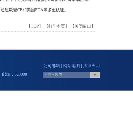
已通过欧盟CE和美国FDA等多重认证。
【
TOP
】 【
打印本页
】 【
关闭窗口
】
公司邮箱
|
网站地图
|
法律声明
邮编：523808