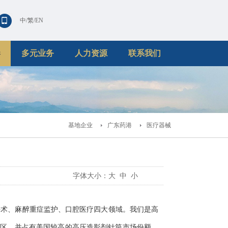
中
/
繁
/
EN
港
多元业务
人力资源
联系我们
基地企业
广东药港
医疗器械
字体大小：
大
中
小
手术、麻醉重症监护、口腔医疗四大领域。我们是高
地区，并占有美国较高的高压造影剂针筒市场份额。