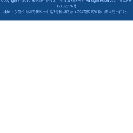
Copyright @ 2016 东莞市生物技术产业发展有限公司 All Right Reserved.
粤ICP备
19132776号
地址：东莞松山湖高新区台中路3号松湖药港（G94莞深高速松山湖大朗出口处）