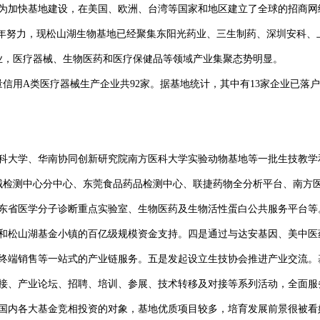
为加快基地建设，在美国、欧洲、台湾等国家和地区建立了全球的招商网
几年努力，现松山湖生物基地已经聚集东阳光药业、三生制药、深圳安科、
企业，医疗器械、生物医药和医疗保健品等领域产业集聚态势明显。
度质量信用A类医疗器械生产企业共92家。据基地统计，其中有13家企业已
科大学、华南协同创新研究院南方医科大学实验动物基地等一批生技教学
械检测中心分中心、东莞食品药品检测中心、联捷药物全分析平台、南方
东省医学分子诊断重点实验室、生物医药及生物活性蛋白公共服务平台等
和松山湖基金小镇的百亿级规模资金支持。四是通过与达安基因、美中医药
终端销售等一站式的产业链服务。五是发起设立生技协会推进产业交流。
接、产业论坛、招聘、培训、参展、技术转移及对接等系列活动，全面服
国内各大基金竞相投资的对象，基地优质项目较多，培育发展前景很被看