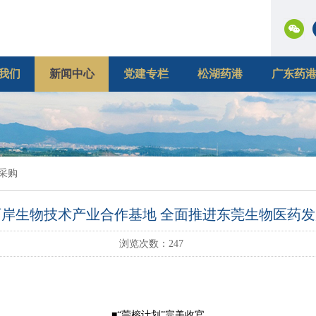
我们
新闻中心
党建专栏
松湖药港
广东药
采购
两岸生物技术产业合作基地 全面推进东莞生物医药发
浏览次数：
247
■“莞榕计划”完美收官