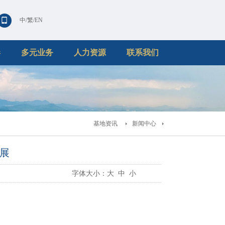
中
/
繁
/
EN
港
多元业务
人力资源
联系我们
基地资讯
新闻中心
展
字体大小：
大
中
小