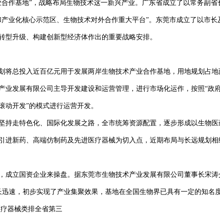
产业合作基地”，战略布局生物技术这一新兴产业。广东省成立了以常务副
和产业化核心示范区、生物技术对外合作重大平台”。东莞市成立了以市长
转型升级、构建创新型经济体作出的重要战略安排。
计划将总投入近百亿元用于发展两岸生物技术产业合作基地，用地规划占地面
产业发展有限公司主导开发建设和运营管理，进行市场化运作，按照“政
滚动开发”的模式进行运营开发。
坚持走特色化、国际化发展之路，全市统筹资源配置，逐步形成以生物医
引进新药、高端仿制药及先进医疗器械为切入点，近期布局与长远规划相
，成立国资企业来操盘。据东莞市生物技术产业发展有限公司董事长宋涛
长迅速，初步实现了产业集聚效果，基地在全国生物界已具有一定的知名
医疗器械类排全省第三