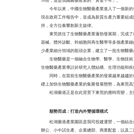
10倍，這是我國醫藥產業的「黃金十年」。
今年以來，中國生物醫藥產業進入了一個新的發
現在政府工作報告中，並成為新質生產力重要組成
持，全方位奏響創新主旋律。
東莞抓住了生物醫藥產業蓬勃發展期，完成了從0
器械、體外診斷、幹細胞與再生醫學等多個產業鏈
少產業細分領域的龍頭企業，建立了一批生物醫藥
生物醫藥是一個融合生物學、醫學、生物技術、
生物醫藥產業專註於研究人體結構、生理功能和疾
同時，在當前生物醫藥產業的發展越來越趨於復
礎上加快生物醫藥產業的集聚發展態勢，為東莞高
松湖藥港正是在此背景下東莞的應時而變，主動
順勢而成：打造內外雙循環模式
松湖藥港產業園區是我司投建運營，一個結合自
辦公、小中試生產、企業總部、商業配套，以及二