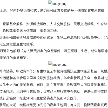
金池」的內外雙循環模式，助力生物企業發展的每一個環節實現產業鏈、
產業基金服務、資源鏈接服務、人才交流服務、展示交流服務、中介綜
生物醫藥產業邁向價值鏈、產業鏈高端。
設生物醫藥研發及成果轉化研究院、生物工程成果轉化與服務中心、幹細
化全流程垂直生態體系。
稱，通過外包的形式介入醫藥行業的全產業鏈，涵蓋研發、生產、銷售等環
遊產業鏈的重要橋梁。
濟醫藥、中啟資本等知名生物企業和投資機構設立生物產業基金，規模超
資機構和基金管理公司等投融資服務機構，為企業發展提供全生命周期的
提供全方面的產業服務。同時，設立東莞市生物醫藥與大健康產業服務站
技術轉讓、培訓等行業服務，目前已入駐行業中介包括：香港生物科技協
械行業協會、松山湖現代生物醫藥產業技術研究院等。
展的大潮，積極構築更加完善的產業生態圈，為東莞生物醫藥產業實現從