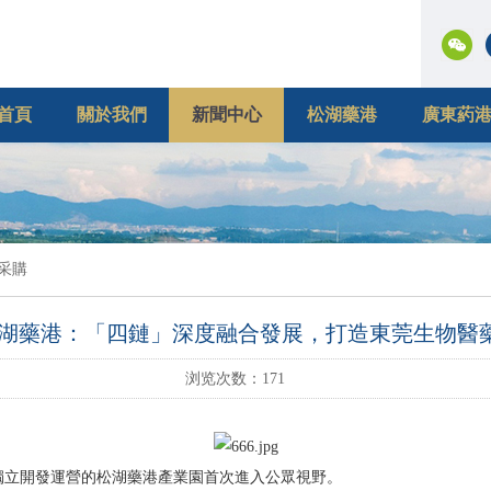
首頁
關於我們
新聞中心
松湖藥港
廣東葯
采購
ean松湖藥港：「四鏈」深度融合發展，打造東莞生物醫
浏览次数：
171
獨立開發運營的松湖藥港產業園首次進入公眾視野。