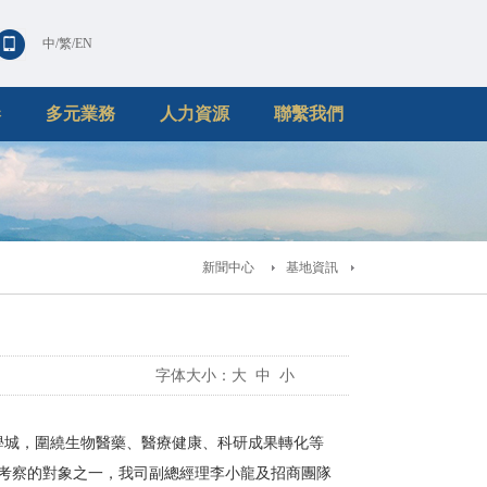
中
/
繁
/
EN
港
多元業務
人力資源
聯繫我們
新聞中心
基地資訊
字体大小：
大
中
小
學城，圍繞生物醫藥、醫療健康、科研成果轉化等
考察的對象之一，我司副總經理李小龍及招商團隊