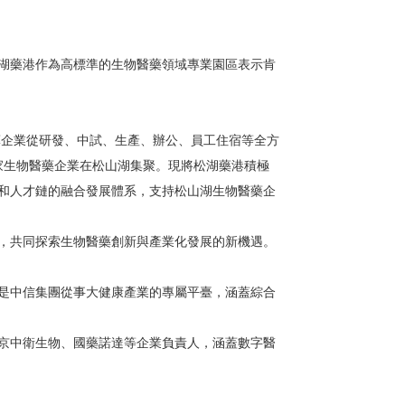
湖藥港作為高標準的生物醫藥領域專業園區表示肯
企業從研發、中試、生產、辦公、員工住宿等全方
家生物醫藥企業在松山湖集聚。現將松湖藥港積極
和人才鏈的融合發展體系，支持松山湖生物醫藥企
，共同探索生物醫藥創新與產業化發展的新機遇。
是中信集團從事大健康產業的專屬平臺，涵蓋綜合
京中衛生物、國藥諾達等企業負責人，涵蓋數字醫