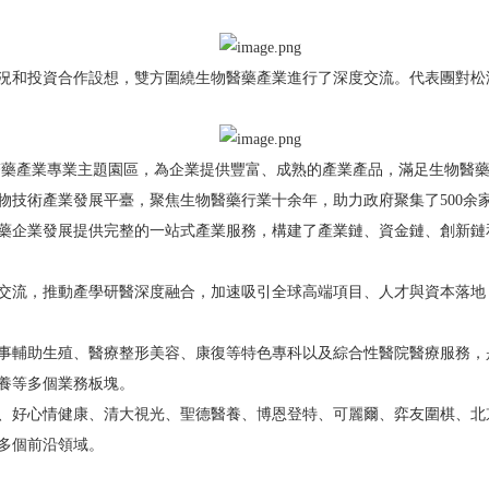
和投資合作設想，雙方圍繞生物醫藥產業進行了深度交流。代表團對松
藥產業專業主題園區，為企業提供豐富、成熟的產業產品，滿足生物醫藥
物技術產業發展平臺，聚焦生物醫藥行業十余年，助力政府聚集了500余
藥企業發展提供完整的一站式產業服務，構建了產業鏈、資金鏈、創新鏈
流，推動產學研醫深度融合，加速吸引全球高端項目、人才與資本落地
輔助生殖、醫療整形美容、康復等特色專科以及綜合性醫院醫療服務，
養等多個業務板塊。
好心情健康、清大視光、聖德醫養、博恩登特、可麗爾、弈友圍棋、北
多個前沿領域。