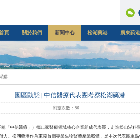
首頁
關於我們
新聞中心
松湖藥港
廣東葯
采購
園區動態 | 中信醫療代表團考察松湖藥港
浏览次数：
86
稱「中信醫療」）攜11家醫療領域核心企業組成代表團，走進松山湖科
潛力。松湖藥港作為東莞首個專業生物醫藥產業載體，是本次代表團重點