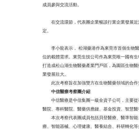
成員參與交流活動。
在交流環節，代表團企業暢談行業企業發展近況
定。
李小龍表示， 松湖藥港作為東莞市首個生物醫
位的載體需求。東莞生技公司作為東莞唯一國有生
打造成松山湖生物醫藥產業門戶區，為園區生物醫
業發展壯大。
此次考察旨在加強雙方在生物醫藥領域的合作交
中信醫療考察團介紹
中信醫療是中信集團一級全資子公司，主要從事
醫院、專科醫院、醫藥供應鏈、基金投資、智慧醫
本次考察代表團成員包括貝登醫療、醫準智能、
療、智能器械、心理健康、醫養結合、科研轉化等