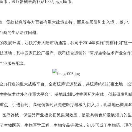
民币，医疗器械最高补贴100万元人民币。
励、贷款贴息等各方面都有重大政策支持，而且在居留和出入境 、落户
台商的生活居住问题。
的发展环境，尽快打开大陆市场通路，我司于2014年实施“莞榕计划”这
技基地，其中四家已设厂投产。我司综合运营的 “两岸生物技术产业合作基
和产业服务配套。
力打造的重大战略平台。全市统筹资源配置，共统筹约8225亩土地，投
生物技术对外合作重大平台”。基地规划以生物医药为主体，创新研发和
重点，引进新药、高端仿製药及先进医疗器械为切入点，现基地已聚集400
品、医疗器械、保健品产业板块初见集聚效应，是最具特色和发展潜力的
了生物医药、生物医学工程、生物食品等领域，初步形成了生物药、现