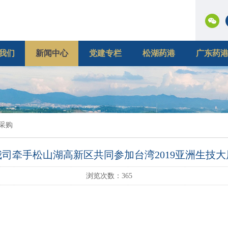
我们
新闻中心
党建专栏
松湖药港
广东药
采购
我司牵手松山湖高新区共同参加台湾2019亚洲生技大
浏览次数：
365