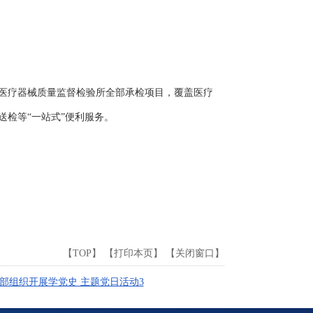
医疗器械质量监督检验所全部承检项目，覆盖医疗
检等“一站式”便利服务。
【
TOP
】 【
打印本页
】 【
关闭窗口
】
部组织开展学党史 主题党日活动3