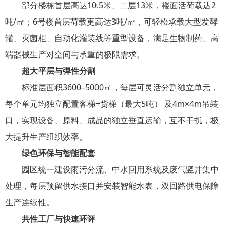
部分楼栋首层高达10.5米、二层13米，楼面活荷载达2
吨/㎡；6号楼首层荷载更高达3吨/㎡，可轻松承载大型发酵
罐、灭菌柜、自动化灌装线等重型设备，满足生物制药、高
端器械生产对空间与承重的极限需求。
超大平层与弹性分割
标准层面积3600–5000㎡，每层可灵活分割独立单元，
每个单元均独立配置客梯+货梯（最大5吨） 及4m×4m吊装
口，实现设备、原料、成品的独立垂直运输，互不干扰，极
大提升生产组织效率。
绿色环保与智能配套
园区统一建设雨污分流、中水回用系统及废气竖井集中
处理，每层预留供水接口并安装智能水表，双回路供电保障
生产连续性。
共性工厂与快速环评