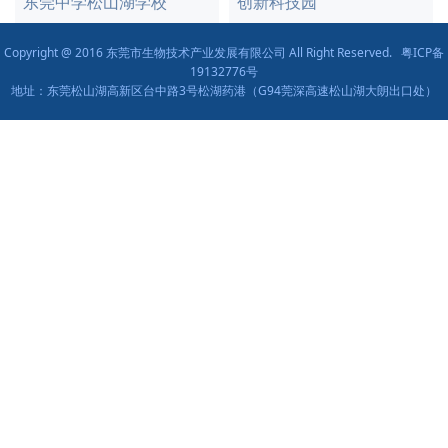
东莞中学松山湖学校
创新科技园
Copyright @ 2016 东莞市生物技术产业发展有限公司 All Right Reserved.
粤ICP备
19132776号
地址：东莞松山湖高新区台中路3号松湖药港（G94莞深高速松山湖大朗出口处）