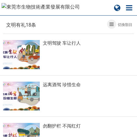
文明有礼18条
切換類目
文明驾驶 车让行人
远离酒驾 珍惜生命
勿翻护栏 不闯红灯