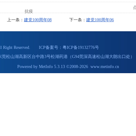
抗疫
上一条：
建党100周年08
下一条：
建党100周年06
Right Reserved. ICP备案号：
粤ICP备19132776号
55 地址：东莞松山湖高新区台中路3号松湖药港（G94莞深高速松山湖大朗出口处） 
Powered by
MetInfo 5.3.13
©2008-2026
www.metinfo.cn