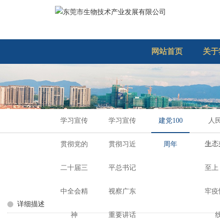
网站首页
关于
学习宣传
学习宣传
建党100
人
生态
贯彻党的
贯彻习近
周年
上！
二十届三
平总书记
至上
中全会精
视察广东
牢疫
详细描述
神
重要讲话