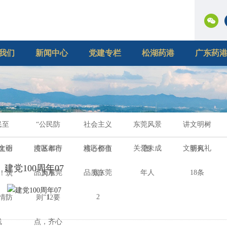
我们
新闻中心
党建专栏
松湖药港
广东药
民至
“公民防
社会主义
东莞风景
讲文明树
文明
湾区都市
湾区都市
关爱未成
文明有礼
生命
疫基本行
核心价值
图
新风
建党100周年07
品质东莞
品质东莞
年人
18条
！筑
为准
观2
1
2
情防
则”12要
线
点，齐心