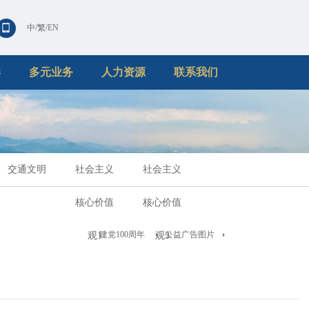
中
/
繁
/
EN
港
多元业务
人力资源
联系我们
交通文明
社会主义
社会主义
核心价值
核心价值
建党100周年
公益广告图片
观1
观3