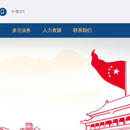
中
/
繁
/
EN
港
多元业务
人力资源
联系我们