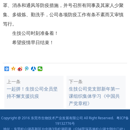
罩、消杀和通风等防疫措施，并号召所有同事及其家人少聚
集、多锻炼、勤洗手，公司各项防疫工作有条不紊而又审慎
笃行。
生技公司时刻准备着！
希望疫情早日结束！
上一条
下一条
一起拼！生技公司全员坚
生技公司党支部新年第一
持不懈支援抗疫
课组织集体学习《中国共
产党章程》
Copyright @ 2016 东莞市生物技术产业发展有限公司 All Right Reserved.
粤ICP备
19132776号
地址：东莞松山湖高新区台中路3号松湖药港（G94莞深高速松山湖大朗出口处）