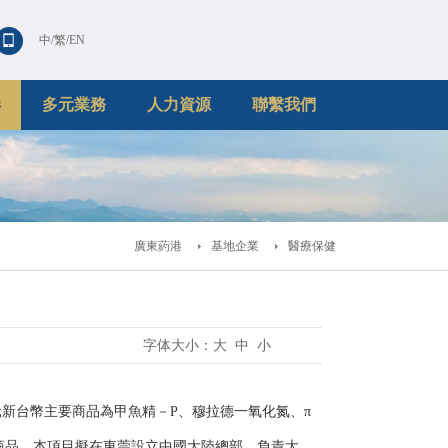
中
/
繁
/
EN
港
多元業務
人力資源
聯繫我們
廣東葯港
基地企業
醫療保健
字体大小：
大
中
小
萬元新台幣主要商品為甲魚精－P、穆拉德一氧化氮、π
商品。本項目擬在東莞設立中國大陸總部，負責大