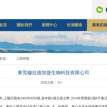
首頁
關於我們
新聞中心
松湖藥港
廣東葯
配套
入園聯繫
東莞穆拉德加捷生物科技有限公司
浏览次数：
361
上櫃日期為2002年8月8號,資本額1億元新台幣,2014年營業額5億8千
錠、養生三寶及由日本進口美心強－P、松森思、美心水及化妝保養品等