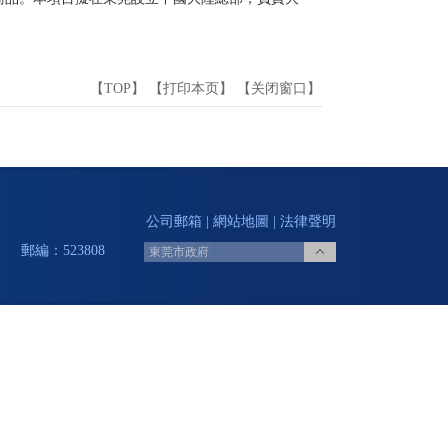
【
TOP
】 【
打印本页
】 【
关闭窗口
】
公司郵箱
|
網站地圖
|
法律聲明
 郵編：523808