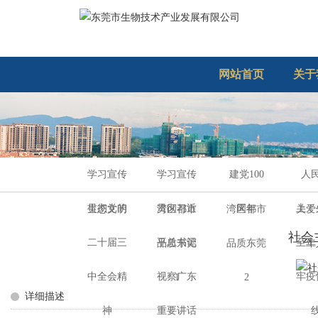
网站首页
关于
学习宣传
学习宣传
建党100
人
贯彻党的
贯彻习近
周年
上！
生态文明
湾区都市
湾区都市
关爱
社会
二十届三
平总书记
至上
品质东莞
品质东莞
年
中全会精
视察广东
牢疫
1
2
详细描述
神
重要讲话