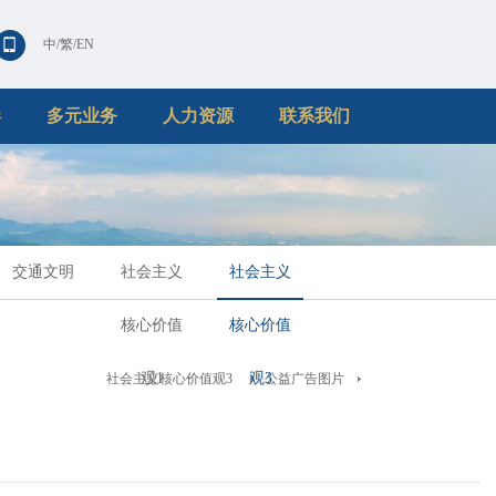
中
/
繁
/
EN
港
多元业务
人力资源
联系我们
交通文明
社会主义
社会主义
核心价值
核心价值
观1
观3
社会主义核心价值观3
公益广告图片