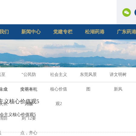
我们
新闻中心
党建专栏
松湖药港
广东药
民至
“公民防
社会主义
东莞风景
讲文明树
生命
疫基本行
核心价值
图
新风
未成
文明有礼
主义核心价值观5
！筑
为准
观2
人
18条
情防
则”12要
线
点，齐心