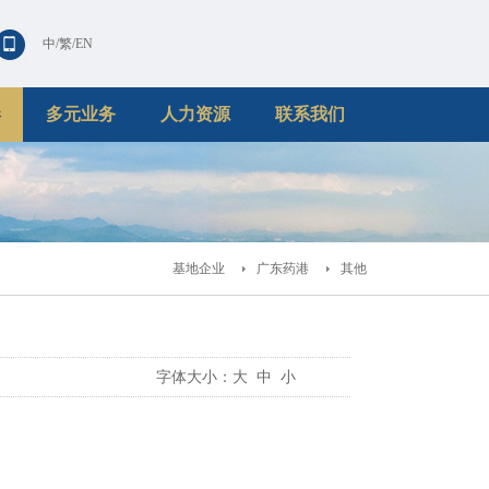
中
/
繁
/
EN
港
多元业务
人力资源
联系我们
基地企业
广东药港
其他
字体大小：
大
中
小