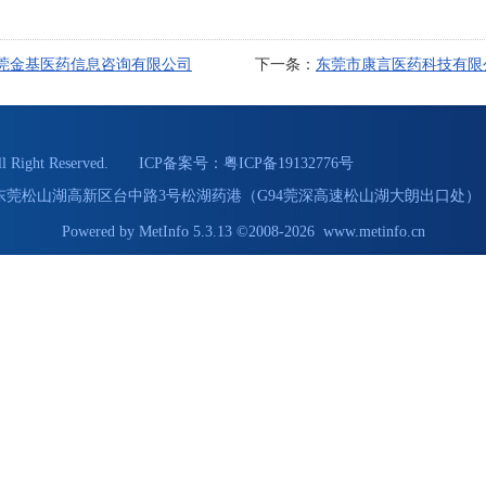
莞金基医药信息咨询有限公司
下一条：
东莞市康言医药科技有限
Right Reserved. ICP备案号：
粤ICP备19132776号
55 地址：东莞松山湖高新区台中路3号松湖药港（G94莞深高速松山湖大朗出口处） 
Powered by
MetInfo 5.3.13
©2008-2026
www.metinfo.cn