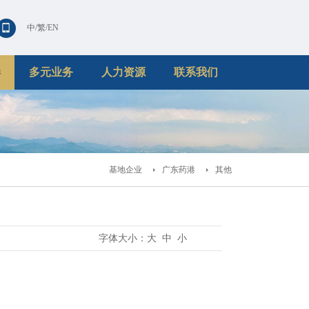
中
/
繁
/
EN
港
多元业务
人力资源
联系我们
基地企业
广东药港
其他
字体大小：
大
中
小