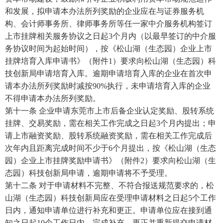
和发展，拟申请本办法所列奖励的企业应在与证券服务机
构、会计师事务所、律师事务所等任一家中介服务机构签订
上市挂牌相关服务协议之日起3个月内（以最早签订的中介服
务协议时间为起始时间），按《松山湖（生态园）企业上市
挂牌培育入库申请书》（附件1）要求向松山湖（生态园）科
技创新局申请培育入库。逾期申请培育入库的企业在首次申
请本办法所列奖励时减按90%执行，未申请培育入库的企业
不得申请本办法所列奖励。
第十一条 企业申请东莞市上市后备企业认定奖励、股转系统
挂牌、交易奖励，需在相关工作完成之日起3个月内提出；申
请上市融资奖励、股转系统融资奖励，需在相关工作完成后
次年内且距离完成时间不少于6个月提出，按《松山湖（生态
园）企业上市挂牌奖励申请书》（附件2）要求向松山湖（生
态园）科技创新局申请，逾期申请将不予受理。
第十二条 对于申请材料不完整、不符合报送规范要求的，松
山湖（生态园）科技创新局应在受理申请材料之日起5个工作
日内，通知申请单位进行补充和更正。申请单位应在接到通
知之日起10个工作日内，完成补充、更正并重新提交申请材