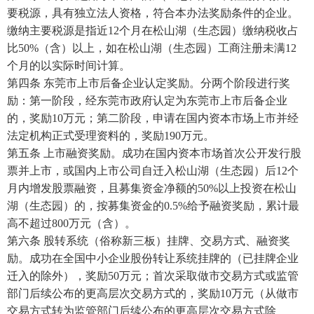
要税源，具有独立法人资格，符合本办法奖励条件的企业。
缴纳主要税源是指近12个月在松山湖（生态园）缴纳税收占
比50%（含）以上，如在松山湖（生态园）工商注册未满12
个月的以实际时间计算。
第四条 东莞市上市后备企业认定奖励。分两个阶段进行奖
励：第一阶段，经东莞市政府认定为东莞市上市后备企业
的，奖励10万元；第二阶段，申请在国内资本市场上市并经
法定机构正式受理资料的，奖励190万元。
第五条 上市融资奖励。成功在国内资本市场首次公开发行股
票并上市，或国内上市公司自迁入松山湖（生态园）后12个
月内增发股票融资，且募集资金净额的50%以上投资在松山
湖（生态园）的，按募集资金的0.5%给予融资奖励，累计最
高不超过800万元（含）。
第六条 股转系统（俗称新三板）挂牌、交易方式、融资奖
励。成功在全国中小企业股份转让系统挂牌的（已挂牌企业
迁入的除外），奖励50万元；首次采取做市交易方式或监管
部门后续公布的更高层次交易方式的，奖励10万元（从做市
交易方式转为监管部门后续公布的更高层次交易方式除