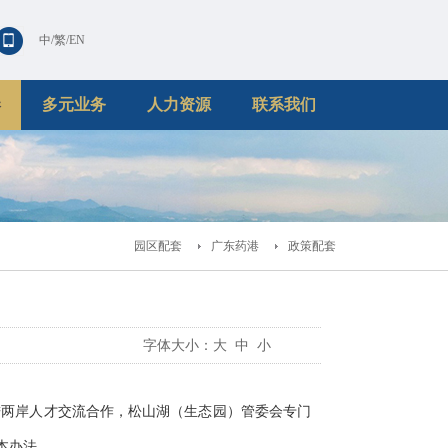
中
/
繁
/
EN
港
多元业务
人力资源
联系我们
园区配套
广东药港
政策配套
字体大小：
大
中
小
进两岸人才交流合作，松山湖（生态园）管委会专门
本办法。