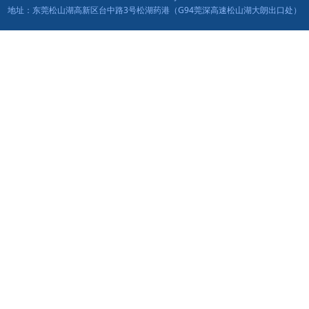
地址：东莞松山湖高新区台中路3号松湖药港（G94莞深高速松山湖大朗出口处）