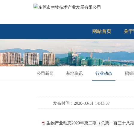
网站首页
关于
公司新闻
基地资讯
行业动态
招标
发布时间：2020-03-31 14:43:37
生物产业动态2020年第二期（总第一百三十八期）