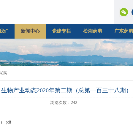
我们
新闻中心
党建专栏
松湖药港
广东药
采购
生物产业动态2020年第二期（总第一百三十八期）
浏览次数：
242
.pdf