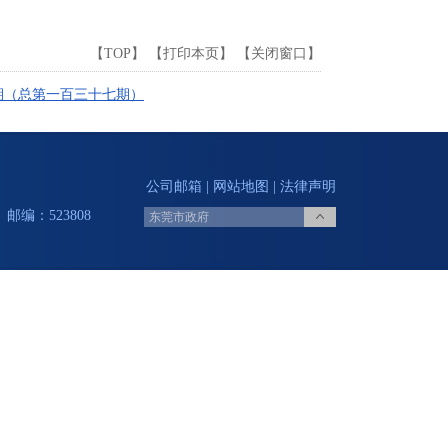
【
TOP
】 【
打印本页
】 【
关闭窗口
】
一期（总第一百三十七期）
公司邮箱
|
网站地图
|
法律声明
邮编：523808