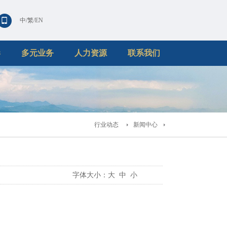
中
/
繁
/
EN
港
多元业务
人力资源
联系我们
行业动态
新闻中心
字体大小：
大
中
小