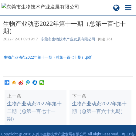
生物产业动态2022年第十一期（总第一百七十
期）
2022-12-01 09:19:17
东莞市生物技术产业发展有限公司
阅读
261
生物产业动态2022年第十一期（总第一百七十期）.pdf
上一条
下一条
生物产业动态2022年第十
生物产业动态2022年第十
二期（总第一百七十一
期（总第一百六十九期）
期）
Copyright @ 2016 东莞市生物技术产业发展有限公司 All Right Reserved.
粤ICP备