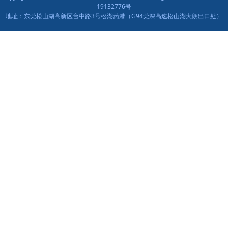
19132776号
地址：东莞松山湖高新区台中路3号松湖药港（G94莞深高速松山湖大朗出口处）