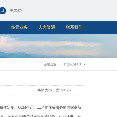
中
/
繁
/
EN
港
多元业务
人力资源
联系我们
基地企业
广东药港111
字体大小：
大
中
小
抗体定制、OEM生产、工艺优化等服务的国家高新
宗旨，开发生产的产品涵盖免疫诊断、生化诊断、分