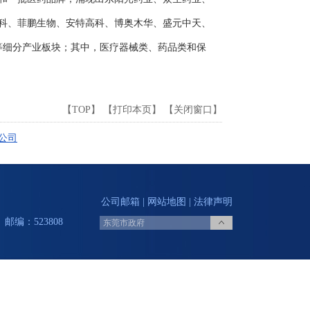
科、菲鹏生物、安特高科、博奥木华、盛元中天、
等细分产业板块；其中，医疗器械类、药品类和保
【
TOP
】 【
打印本页
】 【
关闭窗口
】
公司
公司邮箱
|
网站地图
|
法律声明
邮编：523808