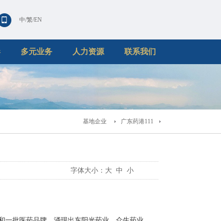
中
/
繁
/
EN
港
多元业务
人力资源
联系我们
基地企业
广东药港111
字体大小：
大
中
小
和一批医药品牌，涌现出东阳光药业、众生药业、