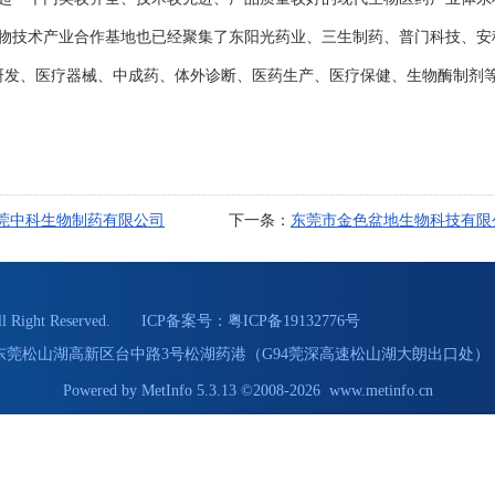
物技术产业合作基地也已经聚集了东阳光药业、三生制药、普门科技、安
药研发、医疗器械、中成药、体外诊断、医药生产、医疗保健、生物酶制剂
莞中科生物制药有限公司
下一条：
东莞市金色盆地生物科技有限
Right Reserved. ICP备案号：
粤ICP备19132776号
55 地址：东莞松山湖高新区台中路3号松湖药港（G94莞深高速松山湖大朗出口处） 
Powered by
MetInfo 5.3.13
©2008-2026
www.metinfo.cn