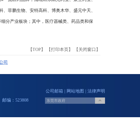
科、菲鹏生物、安特高科、博奥木华、盛元中天、
等细分产业板块；其中，医疗器械类、药品类和保
【
TOP
】 【
打印本页
】 【
关闭窗口
】
公司
公司邮箱
|
网站地图
|
法律声明
邮编：523808