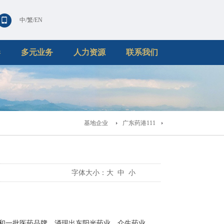
中
/
繁
/
EN
港
多元业务
人力资源
联系我们
基地企业
广东药港111
字体大小：
大
中
小
和一批医药品牌，涌现出东阳光药业、众生药业、