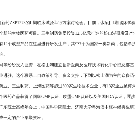
药ZSP1273的II期临床试验举行方案讨论会。目前，该项目I期临床
新的生物医药项目。三生制药集团投资12.5亿元打造的松山湖研发及产
有12个成型产品在这里进行研发生产，其中7个为国家一类新药，包括单
响。
等纷纷投入巨资，在松山湖建立创新医药及医疗技术转化中心或总部基
业进驻。这个联系上自政策引导、资金支持，下到以松山湖为主的众多药企
三生制药、上海医药等超过300家生物技术企业，有13家企业被评为2
医药产品获得了国家GMP认证、欧盟GMP认证以及美国FDA认证，逐
东院士高峰年会上，中国科学院院士、济南大学粤港澳中枢神经再生研究
成一定的产业集聚效应。