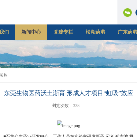
我们
新闻中心
党建专栏
松湖药港
广东药
采购
东莞生物医药沃土渐育 形成人才项目“虹吸”效应
浏览次数：
338
■石龙众生药业研发中心，工作人员在实验室研发新药 记者 郑志波 摄