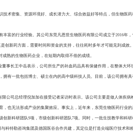
技术密集、资源环境好、成长潜力大、综合效益好等特点，但生物医药
富的行业经验。其公司东莞凡恩世生物医药有限公司成立于2016年，
其是创新药方面，需要时间和资金的支持，往往耗时多年才可能见到成效。
对成熟的生物医药企业，在短期内取得不俗的成绩。
瑚药业董事长王中岳表示，公司所生产的补血药品具有保健作用，在整体大
投产，拥有一批包括博士、硕士在内的高中级科技人员。目前，该公司拥有具
有限公司总经理倪加加在接受记者采访时表示。该公司主要是做人体疾病
也无法形成产业的集聚效应。事实上，近年来，东莞生物医药行业的产业
级创新科研团队9项，市级创新科研团队7项。同时，一批生技教学和科
与科特勒咨询集团及德国医谷合作共建，其定位是打造尖端医疗技术和精