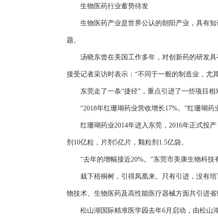
生物医药行业蓄势待发
生物医药产业是世界公认的朝阳产业，具有知识
题。
汤晓东曾在美国工作多年，对创新药的研发具有丰
接受记者采访时表示：“不同于一般的制造业，尤
东莞走了一条“捷径”，重点引进了一些项目相
“2018年红珊瑚药业营收增长17%。”红珊
红珊瑚药业2014年进入东莞，2016年正式
剂10亿粒，片剂5亿片，颗粒剂1.5亿袋。
“去年的增幅接近20%。”东莞市美康生物科技
栽下梧桐树，引得凤凰来。只有引进，没有培育，
物技术、生物医药及高性能医疗器械方面共引进省
松山湖国际精准医学园去年6月启动，由松山湖