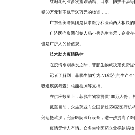
红珊瑚药业多次捐赠酒精、口罩、防护手套等防疫
赠50万元和不低于50万元的物资……
广东金美济集团是从事医疗和医药两大板块的民
广济医疗集团创始人杨小兵先生表示，企业存在
也是广济人的价值观。
技术助力疫情防控
在疫情刚刚暴发之际，菲鹏生物就决定免费提供1
记者了解到，菲鹏生物将为IVD试剂的生产企业、科研
吸道疾病筛查）核酸检测等支持。
在供应数量上，菲鹏生物将提供100万人份，各
截至目前，众生药业向全国超过650家医疗机构
剂运抵武汉，完善医院医疗设备，进一步提高了医
疫情无情人有情。众多生物医药企业捐款捐物，