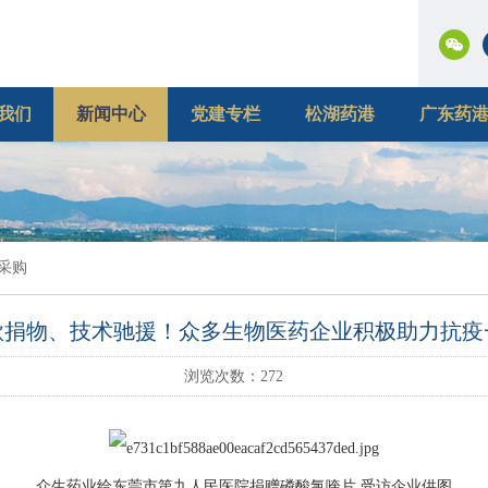
我们
新闻中心
党建专栏
松湖药港
广东药
采购
款捐物、技术驰援！众多生物医药企业积极助力抗疫
浏览次数：
272
众生药业给东莞市第九人民医院捐赠磷酸氯喹片 受访企业供图