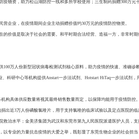
物资，助力松山湖防控一线和多所学校使用；三生制药捐赠300万元
营企业，在疫情期间企业主动捐赠价值约30万元的疫情防控物资。
的价值是取决于社会的需要。和平时期合法经营、造福一方，非常时期
00万人份新型冠状病毒检测试剂核心原料，助力疫情的快速、准确诊
中心等机构提供Anstart一步法试剂、Hotstart HiTaq一步法
机构具体供应数量将视其最终销售数量而定，以保障均能用于疫情防控
捐出近3万人份磷酸氯喹片，用于支持氯喹的临床试验以及定点医院的临
院救治水平；金美济集团为武汉和东莞市第九人民医院派遣医护人员，支
以专业的力量抗击疫情的大爱之举，既彰显了东莞生物企业的社会担当