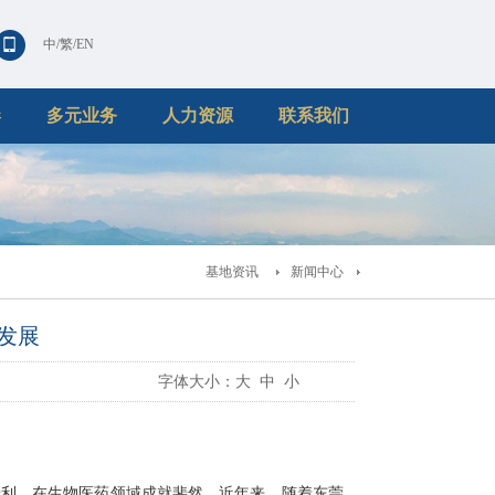
中
/
繁
/
EN
港
多元业务
人力资源
联系我们
基地资讯
新闻中心
发展
字体大小：
大
中
小
专利，在生物医药领域成就斐然。近年来，随着东莞