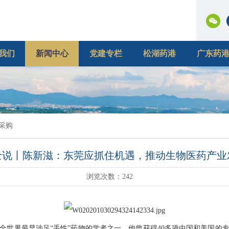
我们
新闻中心
党建专栏
松湖药港
广东药
采购
士说丨陈新滋：东莞应抓住机遇，推动生物医药产业
浏览次数：
242
界最早涉足“手性”药物的学者之一，他曾获得40多项中国和美国的