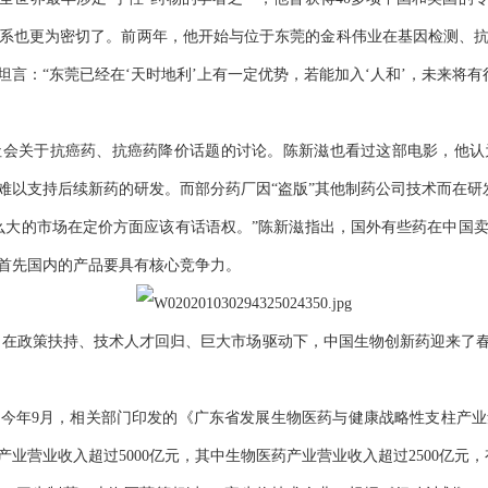
系也更为密切了。前两年，他开始与位于东莞的金科伟业在基因检测、抗癌
言：“东莞已经在‘天时地利’上有一定优势，若能加入‘人和’，未来将有
社会关于抗癌药、抗癌药降价话题的讨论。陈新滋也看过这部电影，他认
难以支持后续新药的研发。而部分药厂因“盗版”其他制药公司技术而在研
大的市场在定价方面应该有话语权。”陈新滋指出，国外有些药在中国
首先国内的产品要具有核心竞争力。
阶段，在政策扶持、技术人才回归、巨大市场驱动下，中国生物创新药迎来了
月，相关部门印发的《广东省发展生物医药与健康战略性支柱产业集群行动
产业营业收入超过5000亿元，其中生物医药产业营业收入超过2500亿元，