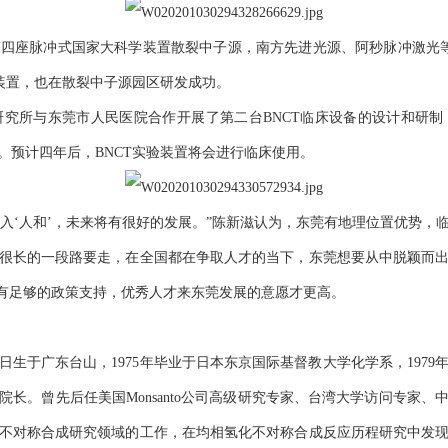
座脉冲式国家大科学装置散裂中子源，南方先进光源、阿秒脉冲激光等大
验装置，也在散裂中子源园区研发成功。
所与东莞市人民医院合作开展了第二台BNCT临床设备的设计和研制
。预计四年后，BNCT实验装置将会进行临床使用。
入‘人和’，未来将有很好的发展。”陈新滋认为，东莞有地理位置优势，
很长的一段路要走，在全国都在争取人才的当下，东莞想要从中脱颖而
，有足够的政策支持，优秀人才来东莞发展的意愿才更高。
0日生于广东台山，1975年毕业于日本东京国际基督教大学化学系，197
长。曾先后任美国Monsanto公司高级研究专家、台湾大学访问专家、中
不对称合成研究领域的工作，在均相氢化不对称合成反应历程研究中发