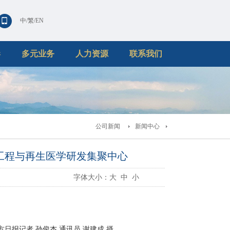
中
/
繁
/
EN
港
多元业务
人力资源
联系我们
公司新闻
新闻中心
工程与再生医学研发集聚中心
字体大小：
大
中
小
报记者 孙俊杰 通讯员 谢建成 摄