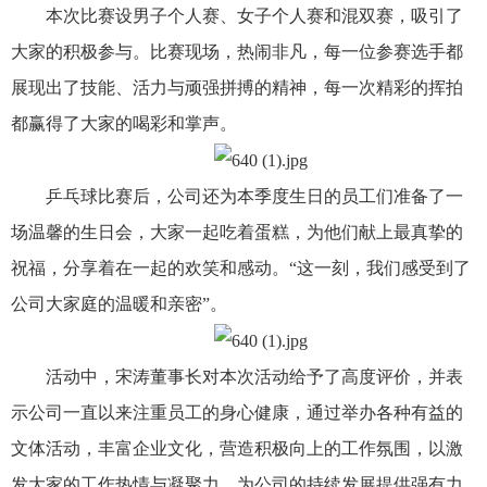
本次比赛设男子个人赛、女子个人赛和混双赛，吸引了
大家的积极参与。比赛现场，热闹非凡，每一位参赛选手都
展现出了技能、活力与顽强拼搏的精神，每一次精彩的挥拍
都赢得了大家的喝彩和掌声。
乒乓球比赛后，公司还为本季度生日的员工们准备了一
场温馨的生日会，大家一起吃着蛋糕，为他们献上最真挚的
祝福，分享着在一起的欢笑和感动。“这一刻，我们感受到了
公司大家庭的温暖和亲密”。
活动中，宋涛董事长对本次活动给予了高度评价，并表
示公司一直以来注重员工的身心健康，通过举办各种有益的
文体活动，丰富企业文化，营造积极向上的工作氛围，以激
发大家的工作热情与凝聚力，为公司的持续发展提供强有力