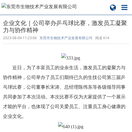
企业文化 | 公司举办乒乓球比赛，激发员工凝聚
力与协作精神
2023-08-04 11:23:06
东莞市生物技术产业发展有限公司
阅读
614
近日，为了丰富员工的业余生活，激发员工的凝聚力与
协作精神，公司举办了员工们期待已久的生技公司第三届乒
乓球比赛，公司董事长宋涛、总经理陈伟东等各级领导同事
共同参加了本次活动。本次比赛不仅为大家提供了一个展示
才能的平台，也体现了公司关爱员工、注重员工身心健康的
企业文化。