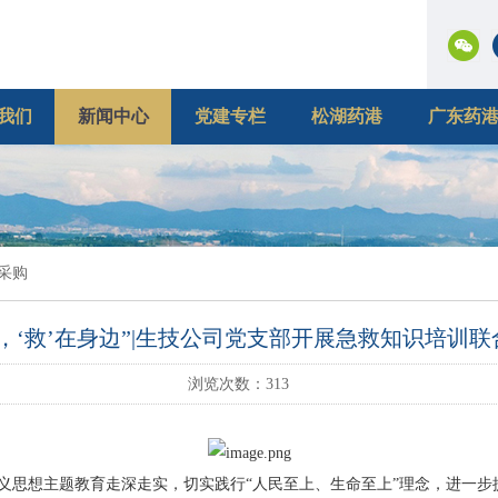
我们
新闻中心
党建专栏
松湖药港
广东药
采购
，‘救’在身边”|生技公司党支部开展急救知识培训
浏览次数：
313
思想主题教育走深走实，切实践行“人民至上、生命至上”理念，进一步