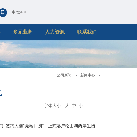
中
/
繁
/
EN
港
多元业务
人力资源
联系我们
公司新闻
新闻中心
现
字体大小：
大
中
小
”）签约入选“莞榕计划”，正式落户松山湖两岸生物