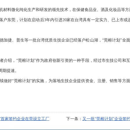
机材料微化纯化生产和研发的领先技术，在保健食品业、酒及化妆品等方
落户东莞，计划在启动后3年内引进20家在台湾具有一定实力、已上市或
德加捷、普生等一批台湾优质生技企业已经落户松山湖，“莞榕计划”全
者介绍，“莞榕计划”作为政府创新引资的一种手段，经过市生技公司和
周期提速。
续做好“莞榕计划”的实施，为落地生技企业提供资金、注册、销售等方
”首家签约企业在莞设立工厂
下一条：
又一批“莞榕计划”企业签