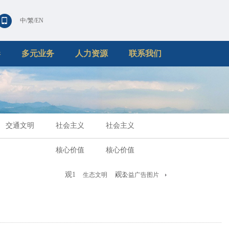
中
/
繁
/
EN
港
多元业务
人力资源
联系我们
交通文明
社会主义
社会主义
核心价值
核心价值
观1
观3
生态文明
公益广告图片