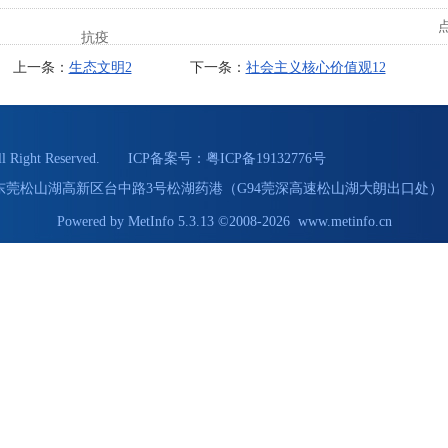
抗疫
上一条：
生态文明2
下一条：
社会主义核心价值观12
Right Reserved. ICP备案号：
粤ICP备19132776号
55 地址：东莞松山湖高新区台中路3号松湖药港（G94莞深高速松山湖大朗出口处） 
Powered by
MetInfo 5.3.13
©2008-2026
www.metinfo.cn