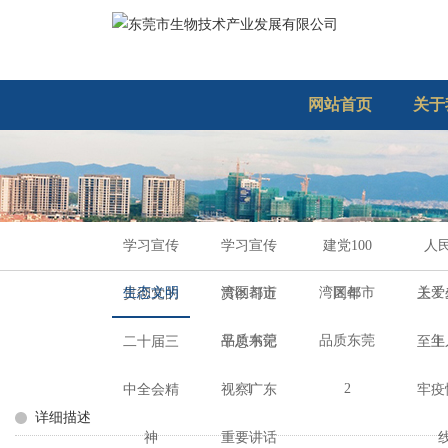
网站首页
关于
学习宣传
学习宣传
建党100
人
生态文明
湾区都市
湾区都市
关爱
贯彻党的
贯彻习近
周年
上！
品质东莞
品质东莞
年
二十届三
平总书记
至上
1
2
中全会精
视察广东
牢疫
详细描述
神
重要讲话