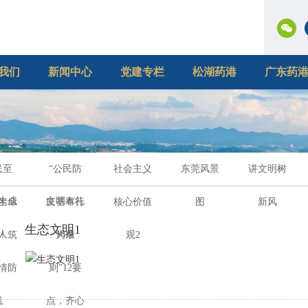
我们
新闻中心
党建专栏
松湖药港
广东药
民至
“公民防
社会主义
东莞风景
讲文明树
未成
文明有礼
生命
疫基本行
核心价值
图
新风
生态文明1
人
18条
！筑
为准
观2
情防
则”12要
线
点，齐心