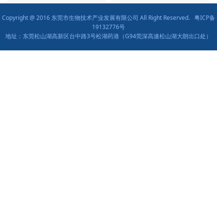
Copyright @ 2016 东莞市生物技术产业发展有限公司 All Right Reserved.
粤ICP备
19132776号
地址：东莞松山湖高新区台中路3号松湖药港（G94莞深高速松山湖大朗出口处）