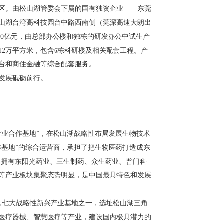
区。由松山湖管委会下属的国有独资企业——东莞
山湖台湾高科技园台中路西南侧（莞深高速大朗出
20亿元，由总部办公楼和独栋的研发办公中试生产
2万平方米，包含6栋科研楼及相关配套工程。产
台和商住金融等综合配套服务。
发展砥砺前行。
业合作基地”，在松山湖战略性布局发展生物技术
基地”的综合运营商，承担了把生物医药打造成东
家，拥有东阳光药业、三生制药、众生药业、普门科
等产业板块集聚态势明显，是中国最具特色和发展
是七大战略性新兴产业基地之一，选址松山湖三角
端医疗器械、智慧医疗等产业，建设国内极具潜力的