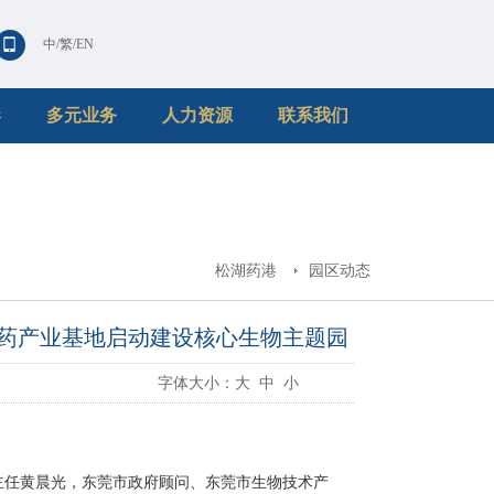
中
/
繁
/
EN
港
多元业务
人力资源
联系我们
松湖药港
园区动态
医药产业基地启动建设核心生物主题园
字体大小：
大
中
小
主任黄晨光，东莞市政府顾问、东莞市生物技术产