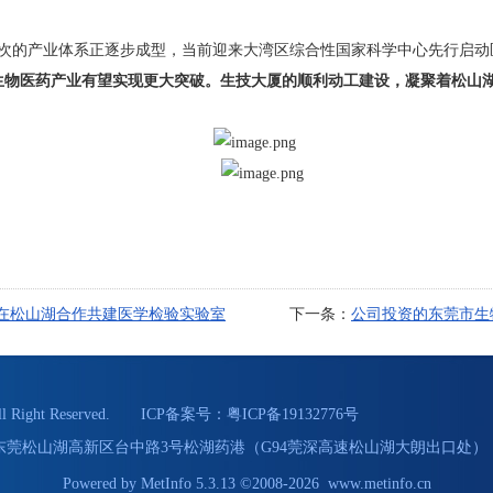
的产业体系正逐步成型，当前迎来大湾区综合性国家科学中心先行启动
生物医药产业有望实现更大突破。生技大厦的顺利动工建设，凝聚着松山
在松山湖合作共建医学检验实验室
下一条：
公司投资的东莞市生
Right Reserved. ICP备案号：
粤ICP备19132776号
55 地址：东莞松山湖高新区台中路3号松湖药港（G94莞深高速松山湖大朗出口处） 
Powered by
MetInfo 5.3.13
©2008-2026
www.metinfo.cn