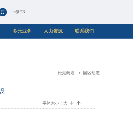
中
/
繁
/
EN
港
多元业务
人力资源
联系我们
松湖药港
园区动态
设
字体大小：
大
中
小