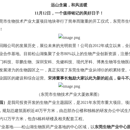
远山含黛，和风送暖
11月12日，一个值得铭记的美好日子！
市生物技术产业大厦项目地块举行了简单而隆重的开工仪式，东莞市生
！
公司的发展历史，展位未来的光明前景！公司自2012年成立以来，全
业合作基地。目前松山湖集聚了全市80%以上的生物产业创新资源，注册生
门科技、菲鹏生物、深圳安科、先健科技、现代牙科、博奥生物等生物医
发展潜力的生物园区之一，真正实现了东莞生物产业从0到1的积累转变
业园区的建设和综合运营。
宋涛董事长勉励大家以此为新的起点，奋斗不
（东莞市生物技术产业大厦效果图）
园）
是我司投资开发的生物产业主题园区，是2021年东莞市重大项目。
米，规划总建筑面积近40万平方米，由总部办公楼和独栋的研发办公中试
约12万平方米，包含6栋科研楼及相关配套工程。
业基地——松山湖生物医药产业基地的中心区域，以
东莞生物产业中心